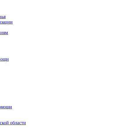
вья
изации
ниям
мощи
помощи
ской области