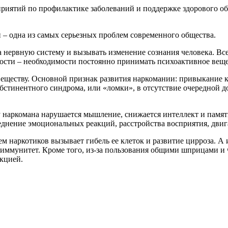
иятий по профилактике заболеваний и поддержке здорового обра
 – одна из самых серьезных проблем современного общества.
на нервную систему и вызывать изменение сознания человека. В
мости – необходимости постоянно принимать психоактивное веще
еществу. Основной признак развития наркомании: привыкание к 
бстинентного синдрома, или «ломки», в отсутствие очередной д
 у наркомана нарушается мышление, снижается интеллект и памя
днение эмоциональных реакций, расстройства восприятия, дви
м наркотиков вызывает гибель ее клеток и развитие цирроза. А
 иммунитет. Кроме того, из-за пользования общими шприцами и
кцией.