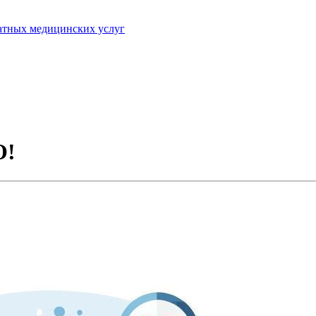
латных медицинских услуг
О!