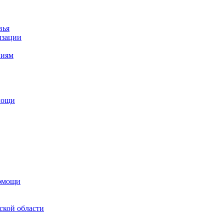
вья
изации
ниям
мощи
помощи
ской области