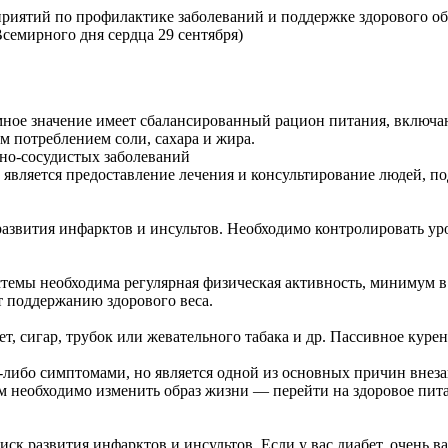
ятий по профилактике заболеваний и поддержке здорового образ
Всемирного дня сердца 29 сентября)
мное значение имеет сбалансированный рацион питания, включа
м потреблением соли, сахара и жира.
чно-сосудистых заболеваний
является предоставление лечения и консультирование людей, п
звития инфарктов и инсультов. Необходимо контролировать уро
темы необходима регулярная физическая активность, минимум в 
т поддержанию здорового веса.
ет, сигар, трубок или жевательного табака и др. Пассивное куре
либо симптомами, но является одной из основных причин внеза
ам необходимо изменить образ жизни — перейти на здоровое пит
к развития инфарктов и инсультов. Если у вас диабет, очень в