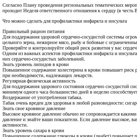
Согласно Плану проведения региональных тематических меропри
проходит Неделя ответственного отношения к сердцу (в честь 
Что можно сделать для профилактики инфаркта и инсульта
Правильный рацион питания
Для поддержания здоровой сердечно-сосудистой системы огро
цельного зерна, нежирное мясо, рыбу и бобовые с ограниченны
Проверяйте и контролируйте общий риск развития у вас серде
Одним из важных аспектов профилактики инфаркта и инсульта 
них сердечно-сосудистых заболеваний.
Знать уровень липидов в крови
Повышенное содержание холестерина в крови повышает риск ра
при необходимости, надлежащих лекарств.
Регулярная физическая активность
Для поддержания здорового состояния сердечно сосудистой сис
минимум одного часа большинство дней в неделю способствуе
Воздержание от употребления табака.
Табак очень вреден для здоровья в любой разновидности: сигар
Знать свое кровяное давление
Высокое кровяное давление обычно не сопровождается какими-
давление и знайте ваши показатели. Если давление высокое, в
активности.
Знать уровень сахара в крови
Повышенное содержание глюкозы в крови (диабет) повышает рис