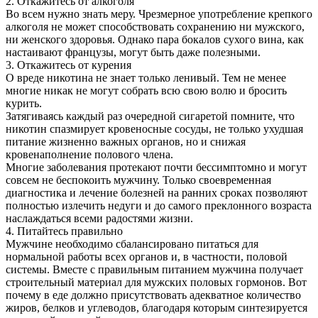
2. Откажитесь от алкоголя
Во всем нужно знать меру. Чрезмерное употребление крепкого
алкоголя не может способствовать сохранению ни мужского,
ни женского здоровья. Однако пара бокалов сухого вина, как
настаивают французы, могут быть даже полезными.
3. Откажитесь от курения
О вреде никотина не знает только ленивый. Тем не менее
многие никак не могут собрать всю свою волю и бросить
курить.
Затягиваясь каждый раз очередной сигаретой помните, что
никотин спазмирует кровеносные сосуды, не только ухудшая
питание жизненно важных органов, но и снижая
кровенаполнение полового члена.
Многие заболевания протекают почти бессимптомно и могут
совсем не беспокоить мужчину. Только своевременная
диагностика и лечение болезней на ранних сроках позволяют
полностью излечить недуги и до самого преклонного возраста
наслаждаться всеми радостями жизни.
4. Питайтесь правильно
Мужчине необходимо сбалансировано питаться для
нормальной работы всех органов и, в частности, половой
системы. Вместе с правильным питанием мужчина получает
строительный материал для мужских половых гормонов. Вот
почему в еде должно присутствовать адекватное количество
жиров, белков и углеводов, благодаря которым синтезируется