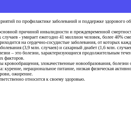
иятий по профилактике заболеваний и поддержке здорового обра
сновной причиной инвалидности и преждевременной смертност
случаев - умирает ежегодно 41 миллион человек, более 40% сме
ходится на сердечно-сосудистые заболевания, от которых кажд
болевания (3,9 млн. случаев) и сахарный диабет (1,6 млн. случаев
зни – это болезни, характеризующиеся продолжительным течен
их факторов.
мы кровообращения, злокачественные новообразования, болезни 
а: курение, нерациональное питание, низкая физическая активн
рови, ожирение.
тветственно относится к своему здоровью.