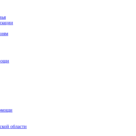
вья
изации
ниям
мощи
помощи
ской области