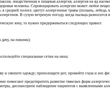
лаксия, лекарственная и пищевая аллергия, аллергия на яд насе
здоровья человека. Спровоцировать аллергию может любое веще
, в средней полосе, цветут аллергенные травы (полынь, лебеда,
ллергенов. B сухую ветреную погоду, когда пыльца разносится н
тическую зону, то нужно придерживаться следующих правил:
 дачу, на пикник);
используйте специальные сетки на окна;
ву и смените одежду; прополощите рот, промойте глаза и нос ф
ение помогают предотвратить развитие тяжелых форм аллергичес
мотры, диспансерное наблюдение пациентов с выявленными алле