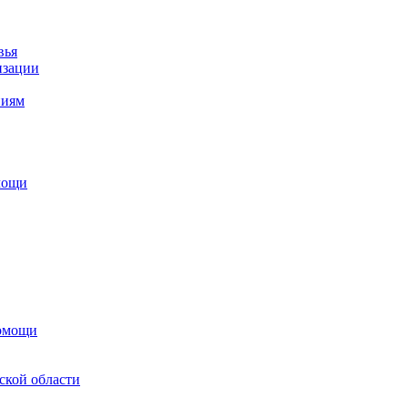
вья
изации
ниям
мощи
помощи
ской области