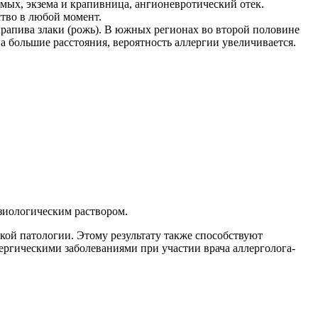
комых, экзема и крапивница, ангионевротический отек.
ство в любой момент.
 крапива злаки (рожь). B южных регионах во второй половине
а большие расстояния, вероятность аллергии увеличивается.
изиологическим раствором.
кой патологии. Этому результату также способствуют
ргическими заболеваниями при участии врача аллерголога-