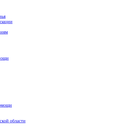
вья
изации
ниям
мощи
помощи
ской области