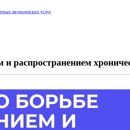
латных медицинских услуг
м и распространением хрониче