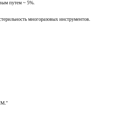
овым путем ~ 5%.
я стерильность многоразовых инструментов.
.М."