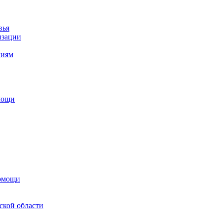
вья
изации
ниям
мощи
помощи
ской области