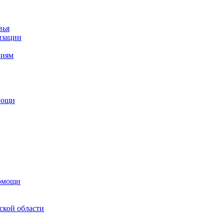
вья
изации
ниям
мощи
помощи
ской области