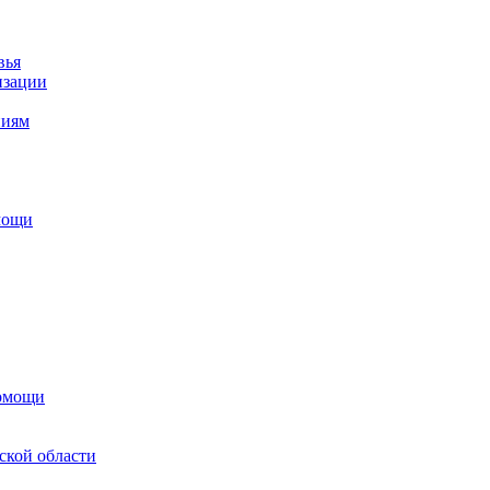
вья
изации
ниям
мощи
помощи
ской области