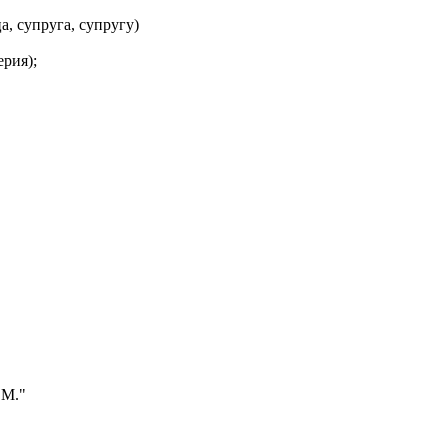
а, супруга, супругу)
ерия);
.М."