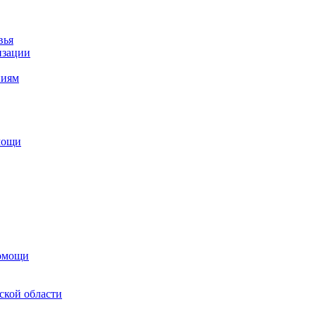
вья
изации
ниям
мощи
помощи
ской области