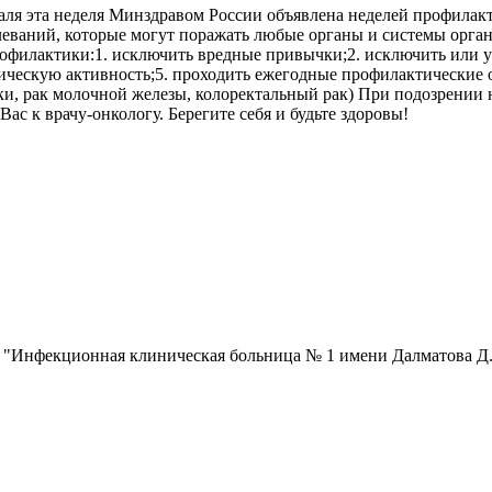
ля эта неделя Минздравом России объявлена неделей профилакт
ваний, которые могут поражать любые органы и системы органи
профилактики:1. исключить вредные привычки;2. исключить или 
зическую активность;5. проходить ежегодные профилактические
тки, рак молочной железы, колоректальный рак) При подозрении 
ас к врачу-онкологу. Берегите себя и будьте здоровы!
 "Инфекционная клиническая больница № 1 имени Далматова Д